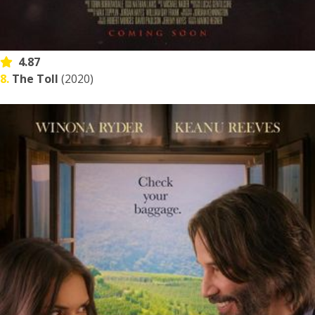
4.87
8.
The Toll
(2020)