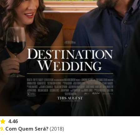
4.46
9.
Com Quem Será?
(2018)