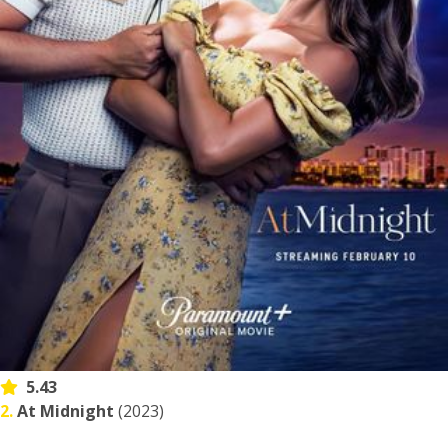
5.43
2.
At Midnight
(2023)