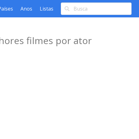
Países
Anos
Listas
hores filmes por ator