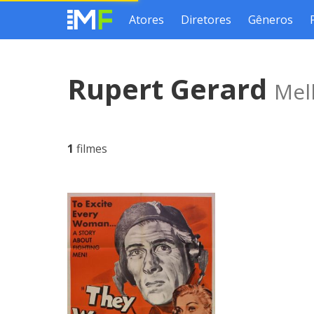
Atores
Diretores
Gêneros
Rupert Gerard
Mel
1
filmes