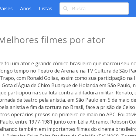
Países
Anos
Listas
Melhores filmes por ator
 foi um ator e grande cômico brasileiro que marcou seu no
longo tempo no Teatro de Arena e na TV Cultura de São Pau
 Trapo, com Ronald Golias, assim como sua participação na I 
e Gota d'Água de Chico Buarque de Holanda em São Paulo, n
e participou na sua luta contra a ditadura militar. Renato,
ornada de teatro pela anistia, em São Paulo em 5 de maio d
ela anistia e fim da tortura no Brasil, face a prisão de Cels
tros operários presos no primeiro de maio no ABC. Foi ativist
o Paulo, entre 1977-1981 junto com Lélia Abramo, Robson C
alhando também em importantes filmes do cinema brasileir