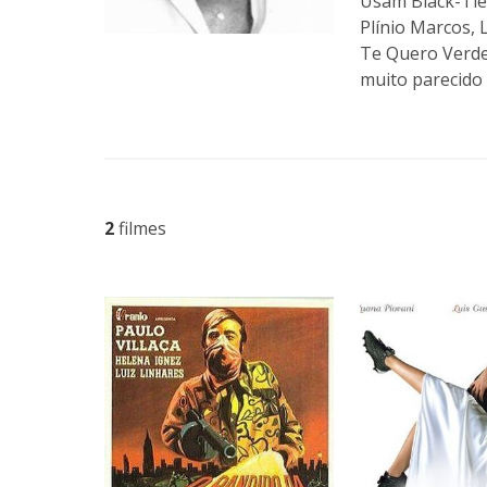
Usam Black-Tie.
Plínio Marcos,
Te Quero Verde
muito parecido 
2
filmes