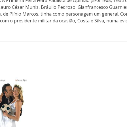
 A Primeira Feira Feira Paulista de Opinião (5/6/1968, Teatr
 Lauro César Muniz, Bráulio Pedroso, Gianfrancesco Guarnie
, de Plínio Marcos, tinha como personagem um general. Con
com o presidente militar da ocasião, Costa e Silva, numa ev