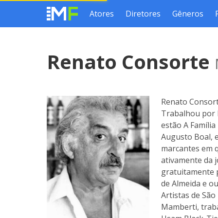
Atores
Diretores
Gêneros
Renato Consorte
Renato Consorte
Trabalhou por 
estão A Família
Augusto Boal, 
marcantes em qu
ativamente da j
gratuitamente p
de Almeida e ou
Artistas de Sã
Mamberti, trab