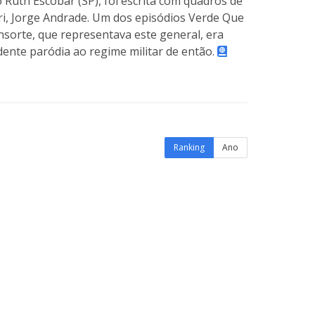
o Ruth Escobar (SP), foi escrita com quadros de
ri, Jorge Andrade. Um dos episódios Verde Que
sorte, que representava este general, era
idente paródia ao regime militar de então.
Ranking
Ano