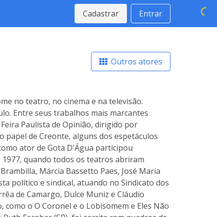
Cadastrar
Entrar
Outros atores
me no teatro, no cinema e na televisão.
lo. Entre seus trabalhos mais marcantes
Feira Paulista de Opinião, dirigido por
o papel de Creonte, alguns dos espetáculos
 como ator de Gota D'Água participou
e 1977, quando todos os teatros abriram
o Brambilla, Márcia Bassetto Paes, José Maria
a político e sindical, atuando no Sindicato dos
orrêa de Camargo, Dulce Muniz e Cláudio
o, como o O Coronel e o Lobisomem e Eles Não