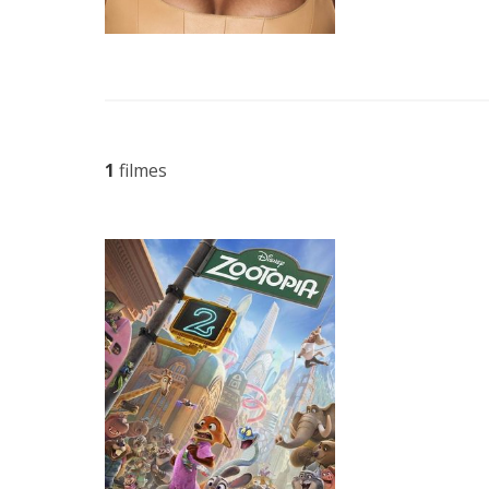
1
filmes