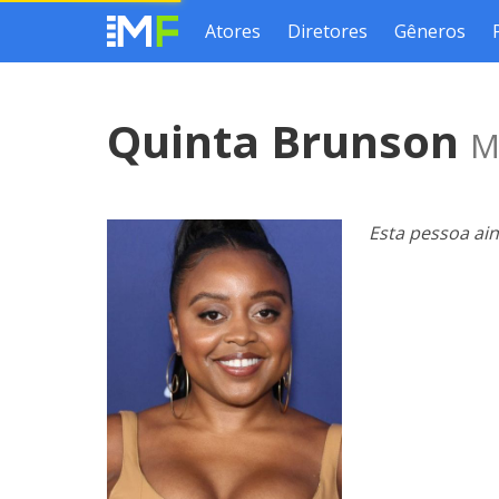
Atores
Diretores
Gêneros
Quinta Brunson
M
Esta pessoa ai