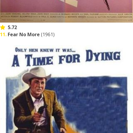
5.72
11.
Fear No More
(1961)