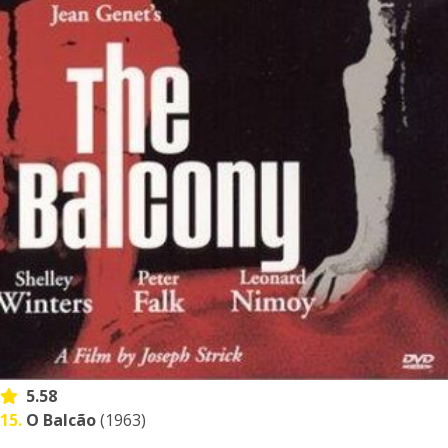
5.58
15.
O Balcão
(1963)