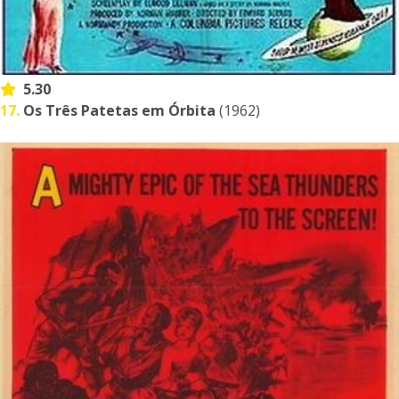
5.30
17.
Os Três Patetas em Órbita
(1962)