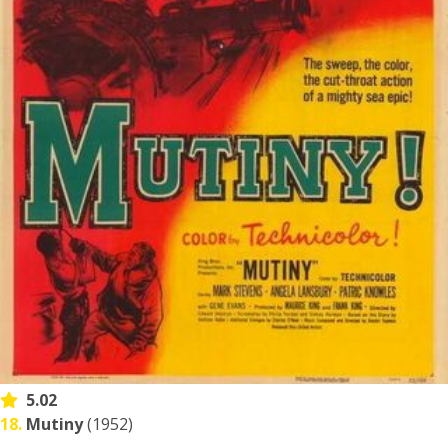
5.02
18.
Mutiny
(1952)