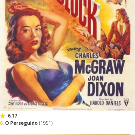
6.17
6.
O Perseguido
(1951)