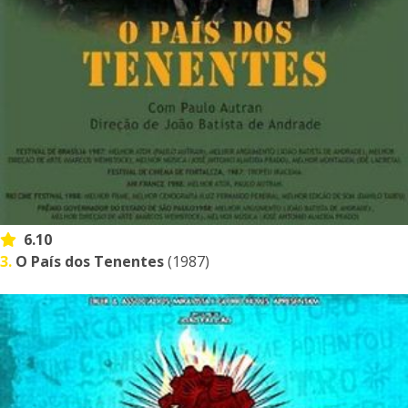
6.10
3.
O País dos Tenentes
(1987)