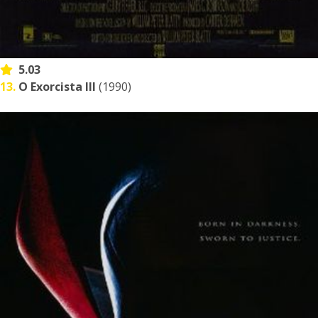
5.03
13.
O Exorcista III
(1990)