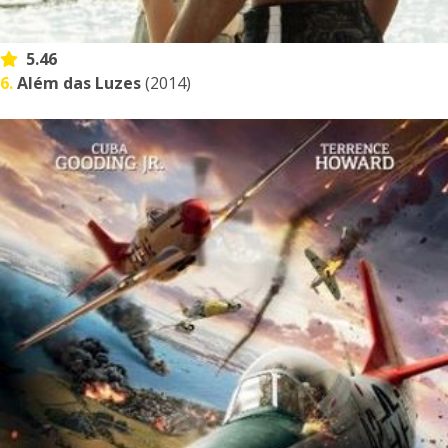
5.46
6.
Além das Luzes
(2014)