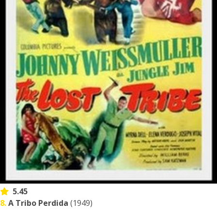
5.45
8.
A Tribo Perdida
(1949)