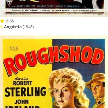
6.65
1.
Angústia
(1946)