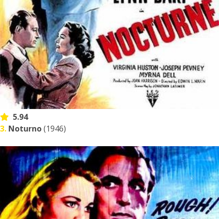
5.94
3.
Noturno
(1946)