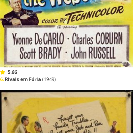
5.66
6.
Rivais em Fúria
(1949)