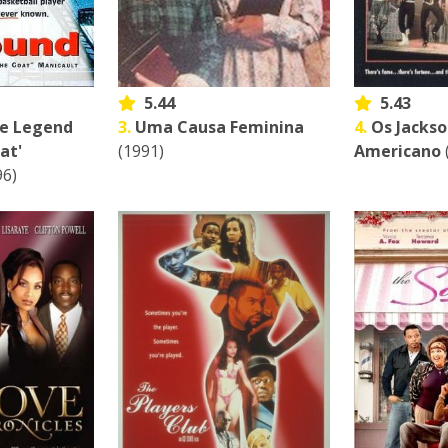
5.44
5.43
he Legend
3.
Uma Causa Feminina
4.
Os Jacks
at'
(1991)
Americano
96)