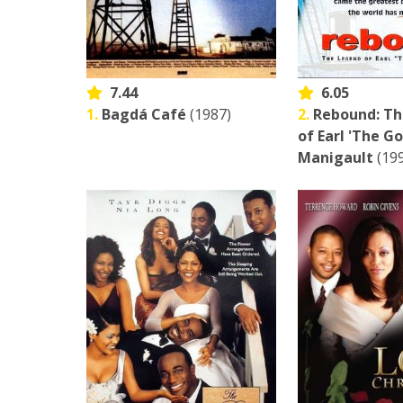
7.44
6.05
1.
Bagdá Café
(1987)
2.
Rebound: T
of Earl 'The Go
Manigault
(19