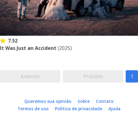
7.52
It Was Just an Accident
(2025)
Anterior
Próximo
1
Queremos sua opinião
Sobre
Contato
Termos de uso
Política de privacidade
Ajuda