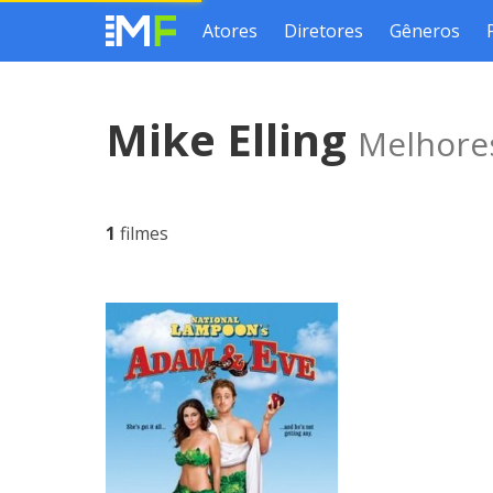
Atores
Diretores
Gêneros
Mike Elling
Melhores
1
filmes