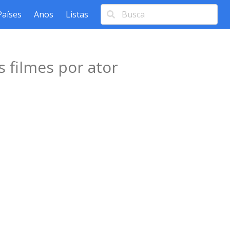
Países
Anos
Listas
 filmes por ator