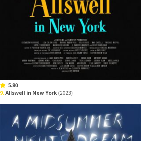
5.80
9.
Allswell in New York
(2023)