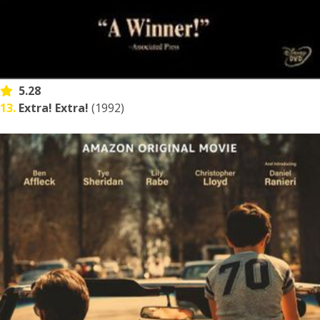
5.28
13.
Extra! Extra!
(1992)