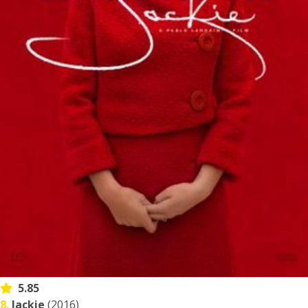
5.85
8.
Jackie
(2016)