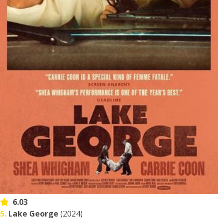
6.03
5.
Lake George
(2024)