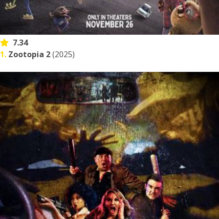
7.34
1.
Zootopia 2
(2025)