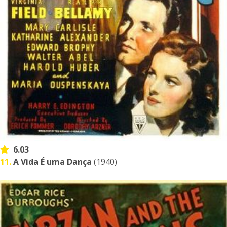
6.03
11.
A Vida É uma Dança
(1940)