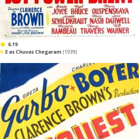
6.19
9.
E as Chuvas Chegaram
(1939)