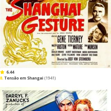
6.44
8.
Tensão em Shangai
(1941)