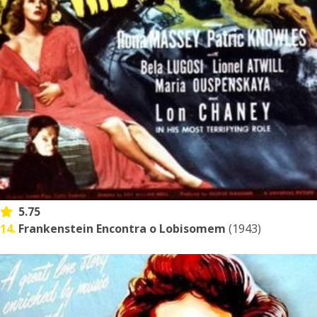
5.75
14.
Frankenstein Encontra o Lobisomem
(1943)