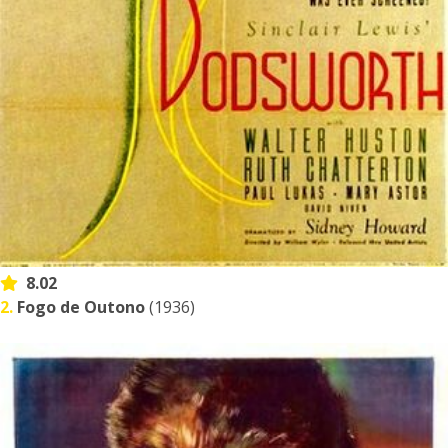
8.02
2.
Fogo de Outono
(1936)