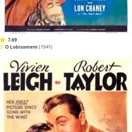
7.69
3.
O Lobisomem
(1941)