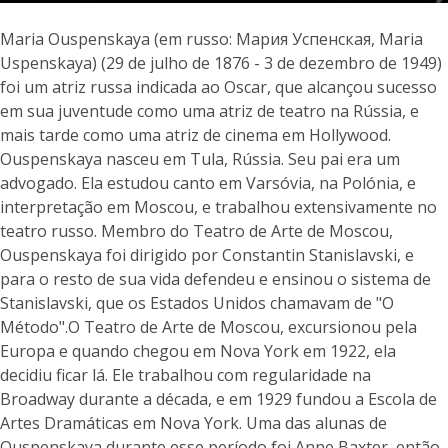
Maria Ouspenskaya (em russo: Мария Успенская, Maria
Uspenskaya) (29 de julho de 1876 - 3 de dezembro de 1949)
foi um atriz russa indicada ao Oscar, que alcançou sucesso
em sua juventude como uma atriz de teatro na Rússia, e
mais tarde como uma atriz de cinema em Hollywood.
Ouspenskaya nasceu em Tula, Rússia. Seu pai era um
advogado. Ela estudou canto em Varsóvia, na Polónia, e
interpretação em Moscou, e trabalhou extensivamente no
teatro russo. Membro do Teatro de Arte de Moscou,
Ouspenskaya foi dirigido por Constantin Stanislavski, e
para o resto de sua vida defendeu e ensinou o sistema de
Stanislavski, que os Estados Unidos chamavam de "O
Método".O Teatro de Arte de Moscou, excursionou pela
Europa e quando chegou em Nova York em 1922, ela
decidiu ficar lá. Ele trabalhou com regularidade na
Broadway durante a década, e em 1929 fundou a Escola de
Artes Dramáticas em Nova York. Uma das alunas de
Ouspenskaya durante esse período foi Anne Baxter, então