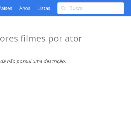
Países
Anos
Listas
ores filmes por ator
nda não possui uma descrição.