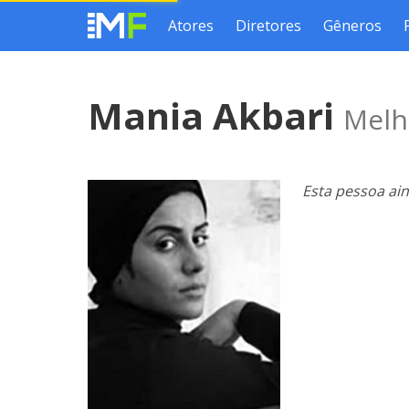
Atores
Diretores
Gêneros
Mania Akbari
Melh
Esta pessoa ai