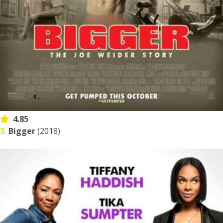
4.85
3.
Bigger
(2018)