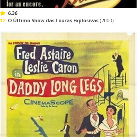
6.36
12.
O Último Show das Louras Explosivas
(2000)