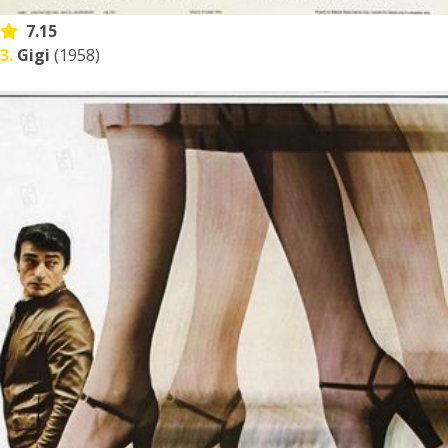
7.15
3.
Gigi
(1958)