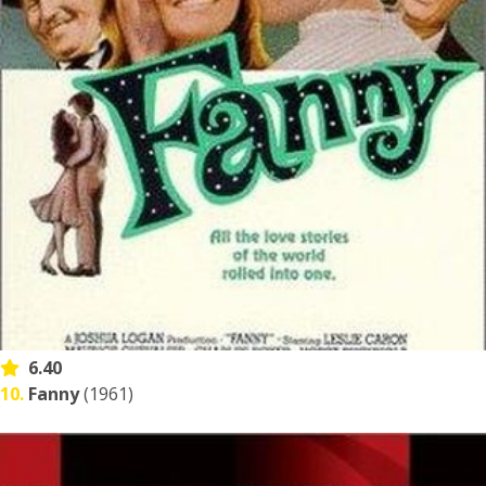
6.40
10.
Fanny
(1961)