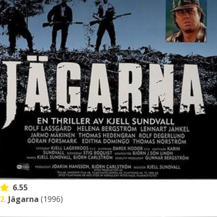
6.55
2.
Jägarna
(1996)