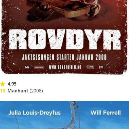
4.95
10.
Manhunt
(2008)