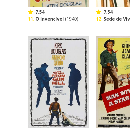
7.54
7.54
11.
O Invencível
(1949)
12.
Sede de Vi