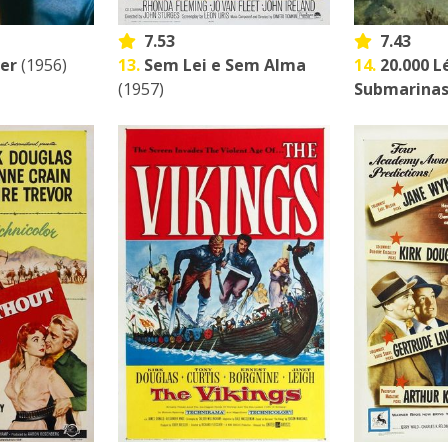
7.53
7.43
ver
(1956)
13.
Sem Lei e Sem Alma
14.
20.000 L
(1957)
Submarina