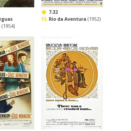
7.32
éguas
15.
Rio da Aventura
(1952)
s
(1954)