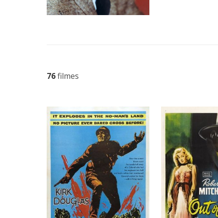
76
filmes