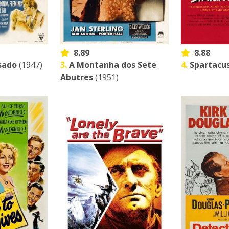
8.89
8.88
sado
(1947)
3.
A Montanha dos Sete
4.
Spartacu
Abutres
(1951)