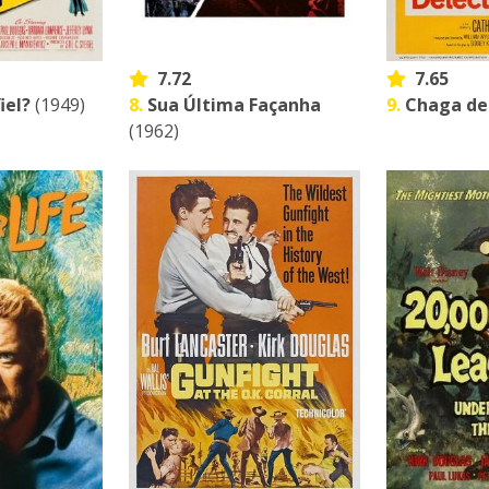
7.72
7.65
iel?
(1949)
8.
Sua Última Façanha
9.
Chaga de
(1962)