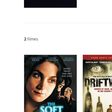
2
filmes