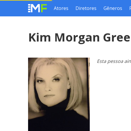
Atores
Diretores
Gêneros
Kim Morgan Gre
Esta pessoa ai