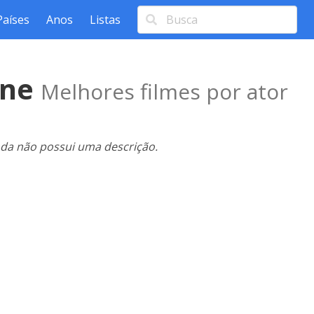
Países
Anos
Listas
ene
Melhores filmes por ator
nda não possui uma descrição.