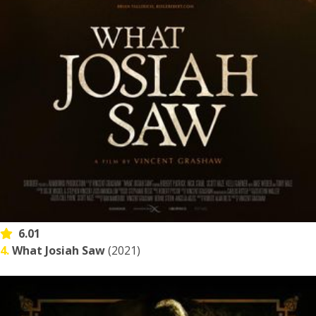
6.01
4.
What Josiah Saw
(2021)