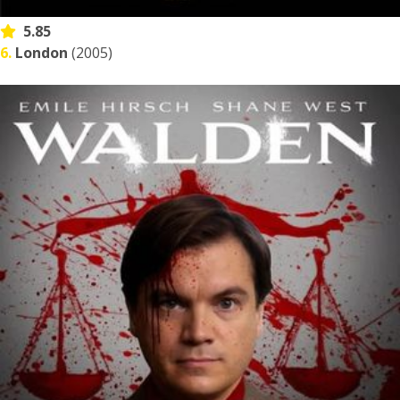
5.85
6.
London
(2005)