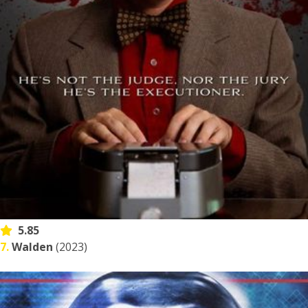
5.85
7.
Walden
(2023)