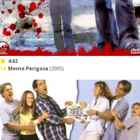
4.62
14.
Mente Perigosa
(2005)