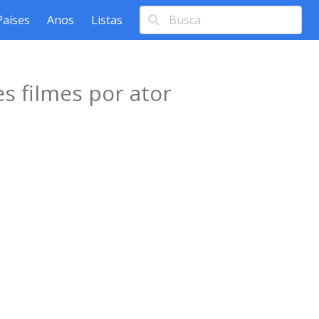
Países
Anos
Listas
s filmes por ator