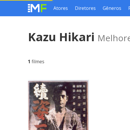
Atores
Diretores
Gêneros
Kazu Hikari
Melhore
1
filmes