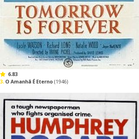
6.83
3.
O Amanhã É Eterno
(1946)