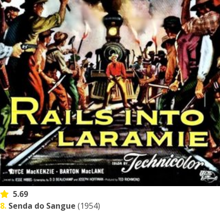
5.69
8.
Senda do Sangue
(1954)