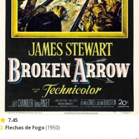
7.45
2.
Flechas de Fogo
(1950)