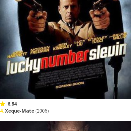
6.84
4.
Xeque-Mate
(2006)