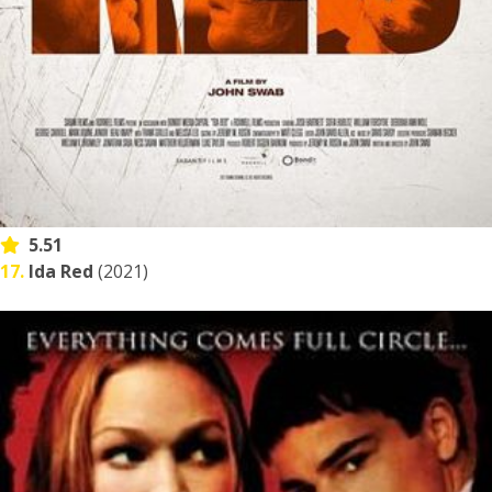
5.51
17.
Ida Red
(2021)