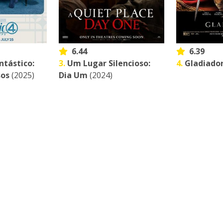
6.44
6.39
ntástico:
3.
Um Lugar Silencioso:
4.
Gladiador
sos
(2025)
Dia Um
(2024)