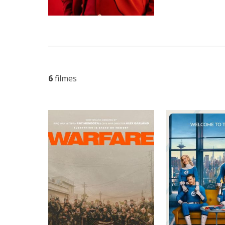
6
filmes