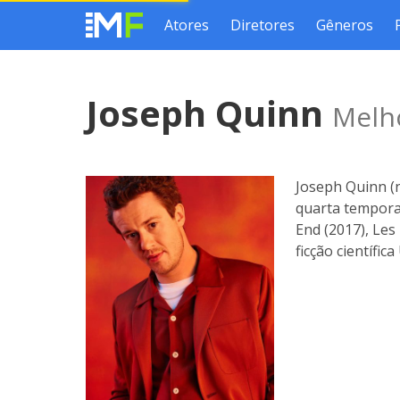
Atores
Diretores
Gêneros
Joseph Quinn
Melho
Joseph Quinn (n
quarta temporad
End (2017), Les
ficção científi