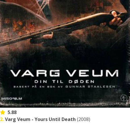
5.88
2.
Varg Veum - Yours Until Death
(2008)