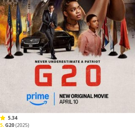
5.34
5.
G20
(2025)