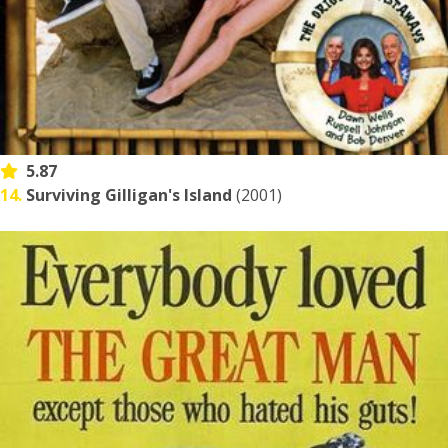
5.87
14.
Surviving Gilligan's Island
(2001)