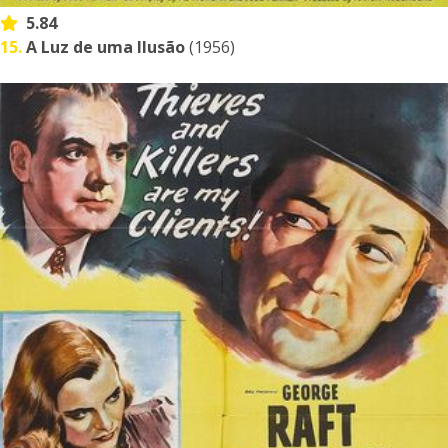
5.84
15.
A Luz de uma Ilusão
(1956)