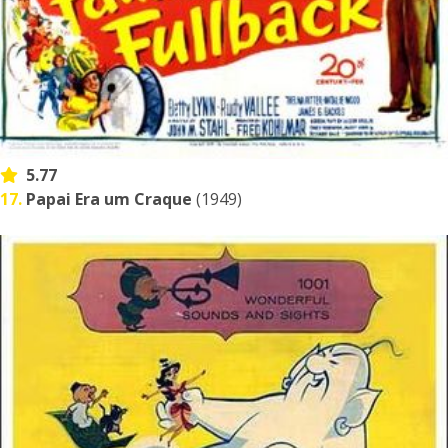
5.77
17.
Papai Era um Craque
(1949)