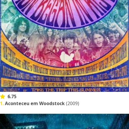
6.75
1.
Aconteceu em Woodstock
(2009)