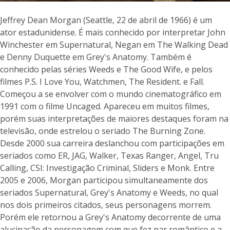
Jeffrey Dean Morgan (Seattle, 22 de abril de 1966) é um
ator estadunidense. É mais conhecido por interpretar John
Winchester em Supernatural, Negan em The Walking Dead
e Denny Duquette em Grey's Anatomy. Também é
conhecido pelas séries Weeds e The Good Wife, e pelos
filmes P.S. I Love You, Watchmen, The Resident. e Fall.
Começou a se envolver com o mundo cinematográfico em
1991 com o filme Uncaged. Apareceu em muitos filmes,
porém suas interpretações de maiores destaques foram na
televisão, onde estrelou o seriado The Burning Zone.
Desde 2000 sua carreira deslanchou com participações em
seriados como ER, JAG, Walker, Texas Ranger, Angel, Tru
Calling, CSI: Investigação Criminal, Sliders e Monk. Entre
2005 e 2006, Morgan participou simultaneamente dos
seriados Supernatural, Grey's Anatomy e Weeds, no qual
nos dois primeiros citados, seus personagens morrem.
Porém ele retornou a Grey's Anatomy decorrente de uma
alucinação da personagem com que fez par romântico e a