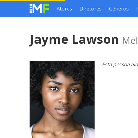
Atores
Diretores
Gêneros
Jayme Lawson
Mel
Esta pessoa ai