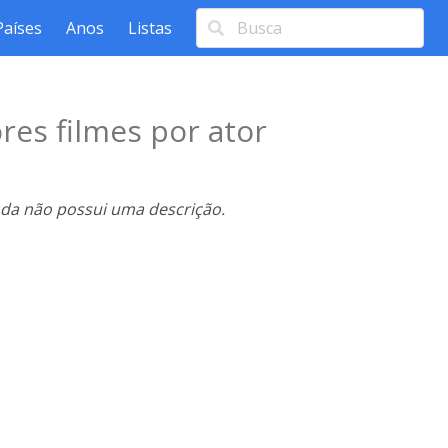
Países
Anos
Listas
res filmes por ator
nda não possui uma descrição.