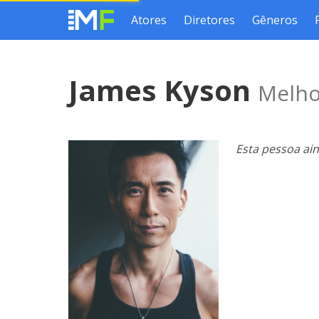
Atores
Diretores
Gêneros
James Kyson
Melho
Esta pessoa ai