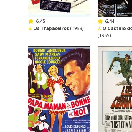
6.45
6.44
6.
Os Trapaceiros
(1958)
7.
O Castelo d
(1959)