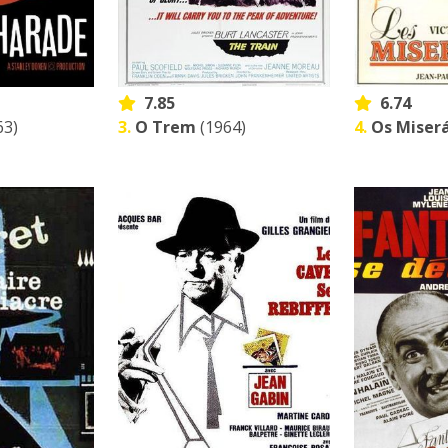
7.85
6.74
63)
3.
O Trem
(1964)
4.
Os Miser