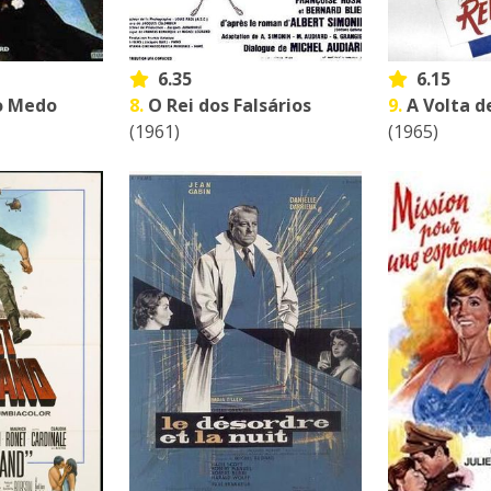
6.35
6.15
o Medo
8.
O Rei dos Falsários
9.
A Volta 
(1961)
(1965)