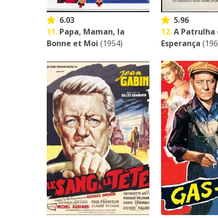
6.03
5.96
11.
Papa, Maman, la
12.
A Patrulha
Bonne et Moi
(1954)
Esperança
(196