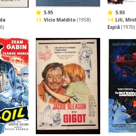
5.95
5.93
 da
13.
Vício Maldito
(1958)
14.
Lili, Mi
6)
Espiã
(1970)