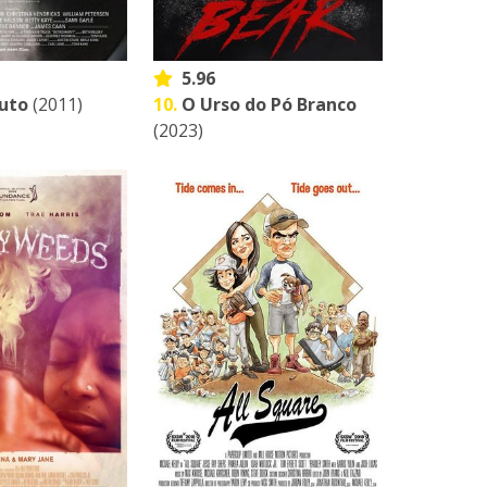
5.96
uto
(2011)
10.
O Urso do Pó Branco
(2023)