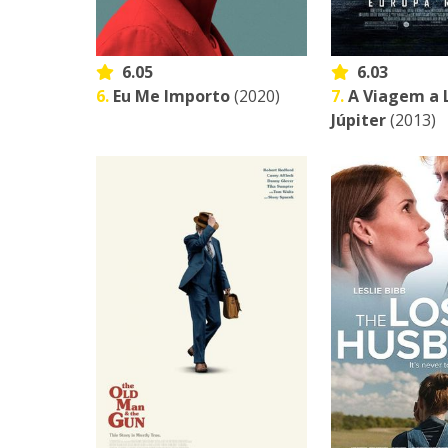
6.05
6.03
6.
Eu Me Importo
(2020)
7.
A Viagem a 
Júpiter
(2013)