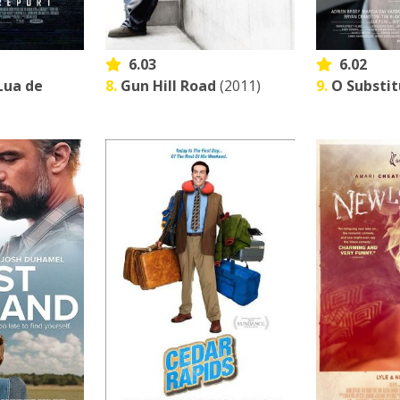
6.03
6.02
Lua de
8.
Gun Hill Road
(2011)
9.
O Substit