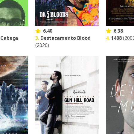
6.40
6.38
 Cabeça
3.
Destacamento Blood
4.
1408
(200
(2020)