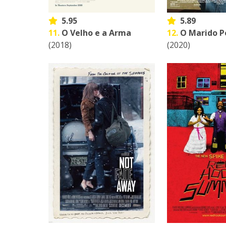
5.95
5.89
11.
O Velho e a Arma
12.
O Marido P
(2018)
(2020)