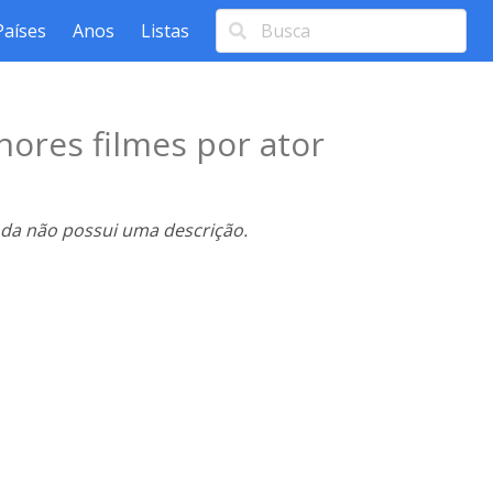
Países
Anos
Listas
hores filmes por ator
nda não possui uma descrição.