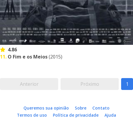
4.86
11.
O Fim e os Meios
(2015)
Anterior
Próximo
1
Queremos sua opinião
Sobre
Contato
Termos de uso
Política de privacidade
Ajuda