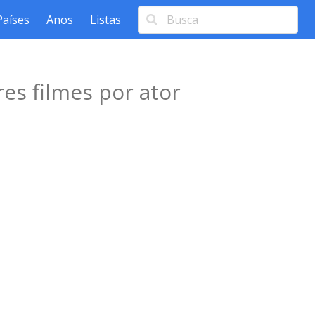
Países
Anos
Listas
es filmes por ator