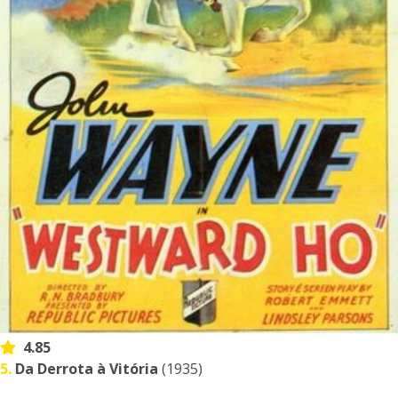
4.85
5.
Da Derrota à Vitória
(1935)