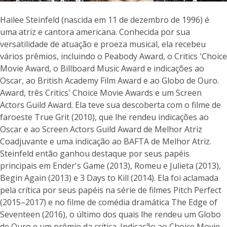
Hailee Steinfeld (nascida em 11 de dezembro de 1996) é
uma atriz e cantora americana. Conhecida por sua
versatilidade de atuação e proeza musical, ela recebeu
vários prêmios, incluindo o Peabody Award, o Critics 'Choice
Movie Award, o Billboard Music Award e indicações ao
Oscar, ao British Academy Film Award e ao Globo de Ouro.
Award, três Critics' Choice Movie Awards e um Screen
Actors Guild Award. Ela teve sua descoberta com o filme de
faroeste True Grit (2010), que lhe rendeu indicações ao
Oscar e ao Screen Actors Guild Award de Melhor Atriz
Coadjuvante e uma indicação ao BAFTA de Melhor Atriz.
Steinfeld então ganhou destaque por seus papéis
principais em Ender's Game (2013), Romeu e Julieta (2013),
Begin Again (2013) e 3 Days to Kill (2014). Ela foi aclamada
pela crítica por seus papéis na série de filmes Pitch Perfect
(2015–2017) e no filme de comédia dramática The Edge of
Seventeen (2016), o último dos quais lhe rendeu um Globo
de Ouro e um prêmio da crítica. Indicação ao Choice Movie