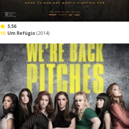
5.56
10.
Um Refúgio
(2014)