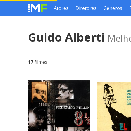
Atores
Diretores
Gêneros
Guido Alberti
Melho
17
filmes