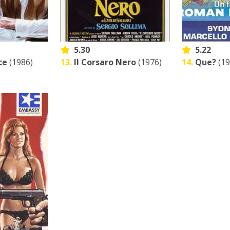
5.30
5.22
ce
(1986)
13.
Il Corsaro Nero
(1976)
14.
Que?
(19