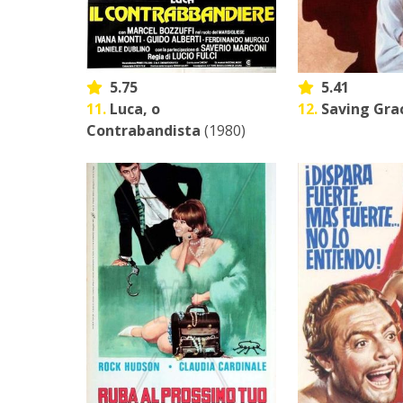
5.75
5.41
11.
Luca, o
12.
Saving Gra
Contrabandista
(1980)