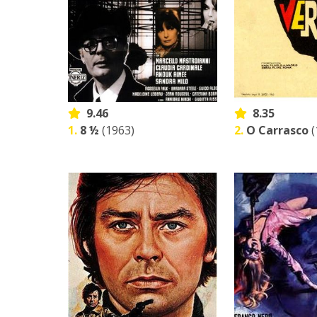
9.46
8.35
1.
8 ½
(1963)
2.
O Carrasco
(