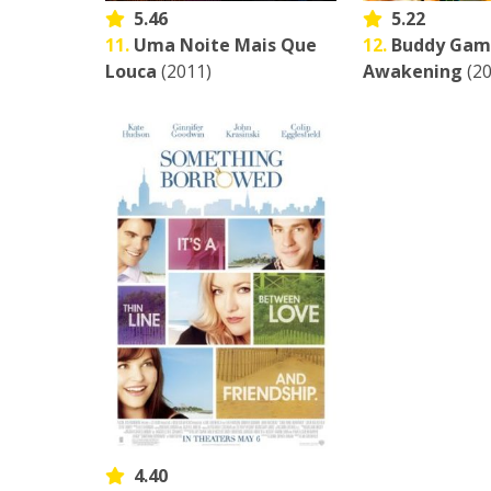
5.46
5.22
11.
Uma Noite Mais Que
12.
Buddy Game
Louca
(2011)
Awakening
(20
4.40