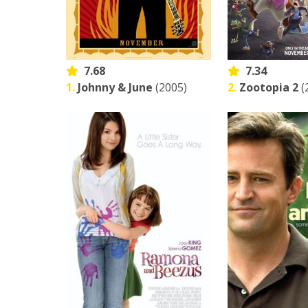
7.68
7.34
1.
Johnny & June
(2005)
2.
Zootopia 2
(