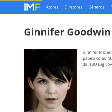
Atores
Diretores
Gêneros
Ginnifer Goodwi
Ginnifer Miche
papeis como Ma
da HBO Big Lov