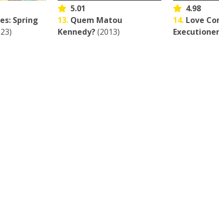
5.01
4.98
s: Spring
13.
Quem Matou
14.
Love Co
23)
Kennedy?
(2013)
Executione