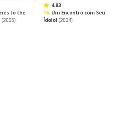
4.83
mes to the
15.
Um Encontro com Seu
r
(2006)
Ídolo!
(2004)