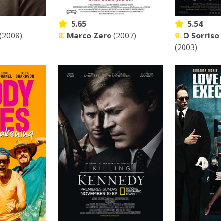
5.65
5.54
(2008)
8.
Marco Zero
(2007)
9.
O Sorriso
(2003)