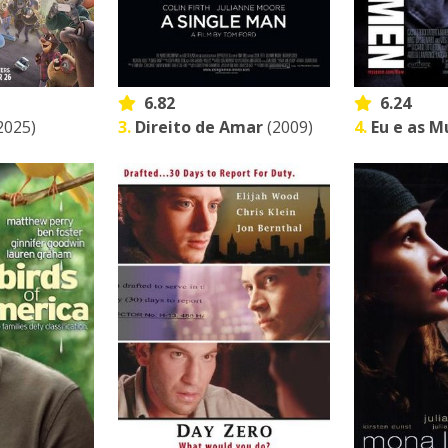
6.82
6.24
2025)
3.
Direito de Amar
(2009)
4.
Eu e as M