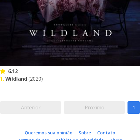
6.12
1.
Wildland
(2020)
Anterior
Próximo
1
Queremos sua opinião
Sobre
Contato