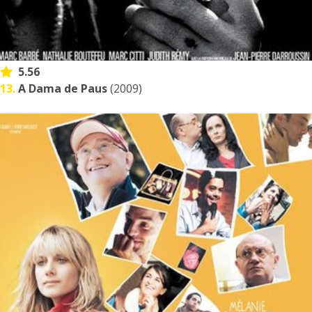
5.56
13.
A Dama de Paus
(2009)