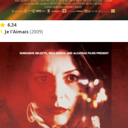
6.34
1.
Je l'Aimais
(2009)