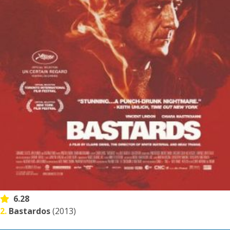
6.28
2.
Bastardos
(2013)