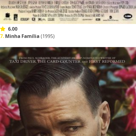
6.00
7.
Minha Família
(1995)