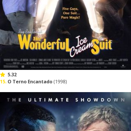
5.32
15.
O Terno Encantado
(1998)