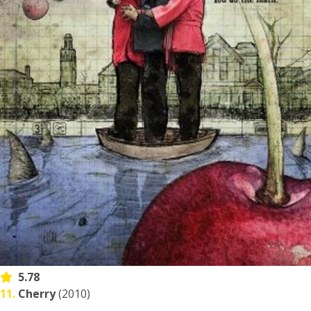
5.78
11.
Cherry
(2010)