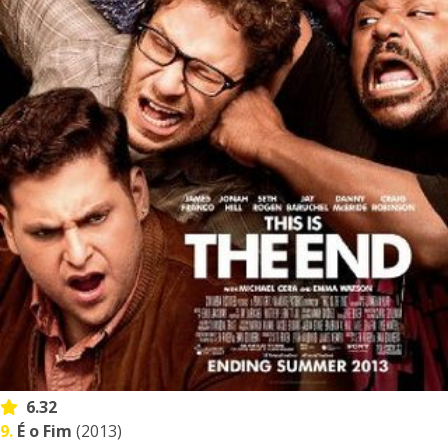
6.32
9.
É o Fim
(2013)