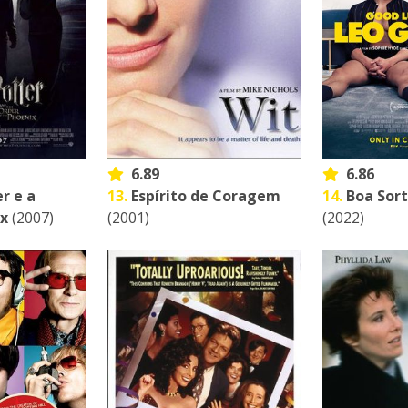
6.89
6.86
r e a
13.
Espírito de Coragem
14.
Boa Sort
ix
(2007)
(2001)
(2022)