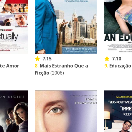
7.15
7.10
te Amor
8.
Mais Estranho Que a
9.
Educação
Ficção
(2006)