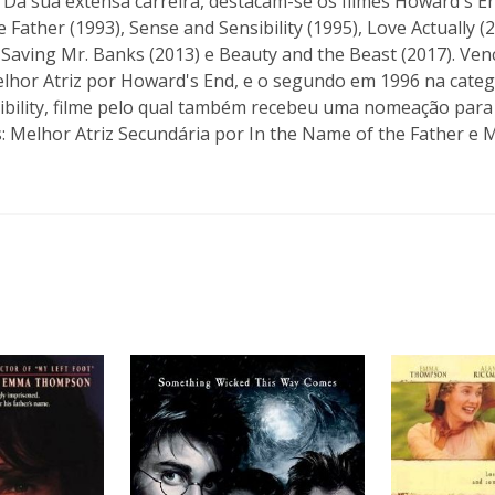
 Da sua extensa carreira, destacam-se os filmes Howard's En
 Father (1993), Sense and Sensibility (1995), Love Actually 
Saving Mr. Banks (2013) e Beauty and the Beast (2017). Ven
elhor Atriz por Howard's End, e o segundo em 1996 na cat
ibility, filme pelo qual também recebeu uma nomeação par
: Melhor Atriz Secundária por In the Name of the Father e 