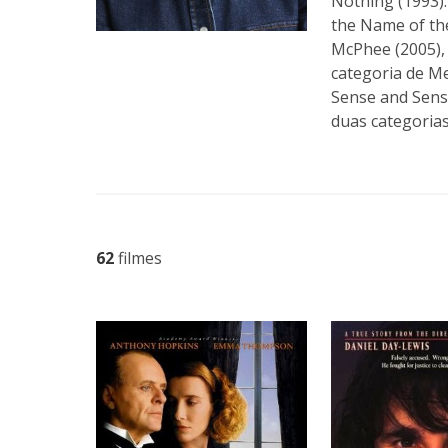
Nothing (1993).
the Name of the
McPhee (2005), 
categoria de M
Sense and Sens
duas categorias
62
filmes