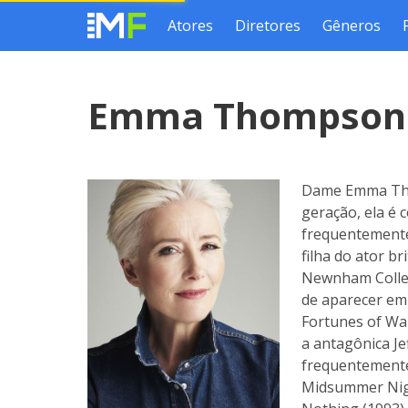
Atores
Diretores
Gêneros
Emma Thompso
Dame Emma Thom
geração, ela é 
frequentemente
filha do ator b
Newnham Colleg
de aparecer em 
Fortunes of Wa
a antagônica Je
frequentemente
Midsummer Nigh