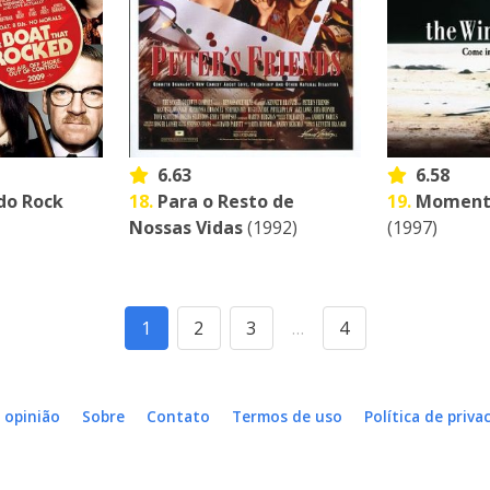
6.63
6.58
 do Rock
18.
Para o Resto de
19.
Momento
Nossas Vidas
(1992)
(1997)
1
2
3
…
4
 opinião
Sobre
Contato
Termos de uso
Política de priva