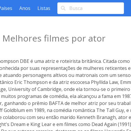
Países
Anos
Listas
n
Melhores filmes por ator
pson DBE é uma atriz e roteirista britânica. Citada como 
conhecida por suas representações de mulheres reticentes e
 atuando personagens altivos ou matronais com um senso d
ritânico Eric Thompson e da atriz escocesa Phyllida Law, Em
e, University of Cambridge, onde ela tornou-se o primeiro
muitos programas de comédia, ela alcançou a fama em 1987 
r, ganhando o prêmio BAFTA de melhor atriz por seu trabal
ff Goldblum em 1989, na comédia romântica The Tall Guy, e
 colaborou com seu então marido Kenneth Branagh, ator e 
t's Dream e King Lear e em filmes como Dead Again (1991),