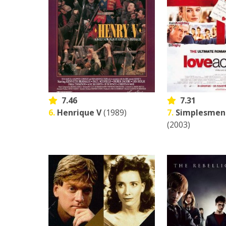
7.46
7.31
6.
Henrique V
(1989)
7.
Simplesmen
(2003)