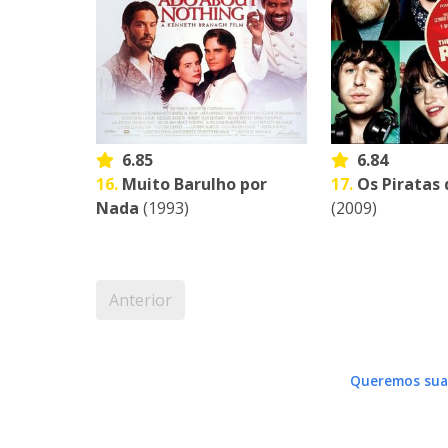
6.85
6.84
16.
Muito Barulho por
17.
Os Piratas
Nada
(1993)
(2009)
Anterior
Queremos sua