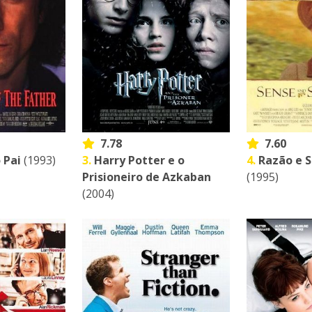
7.78
7.60
 Pai
(1993)
3.
Harry Potter e o
4.
Razão e S
Prisioneiro de Azkaban
(1995)
(2004)