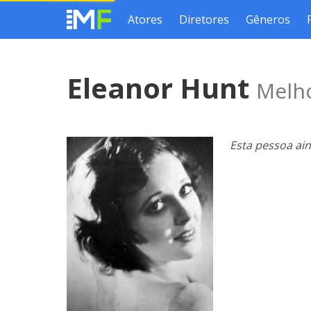
Atores
Diretores
Gêneros
Eleanor Hunt
Melho
Esta pessoa ai