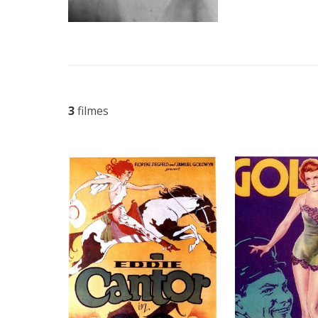
3
filmes