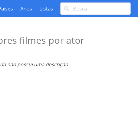
Países
Anos
Listas
res filmes por ator
nda não possui uma descrição.