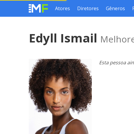
Atores
Diretores
Gêneros
Edyll Ismail
Melhore
Esta pessoa ai